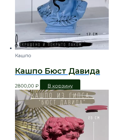
Кашпо
Кашпо Бюст Давида
2800,00
₽
В корзину