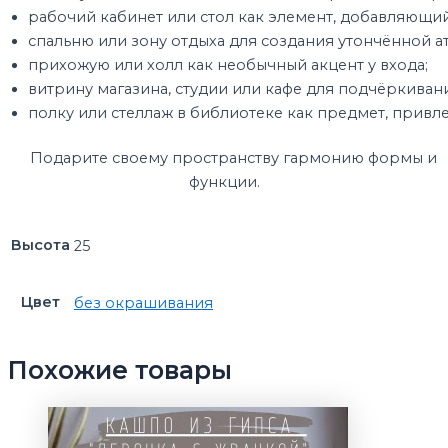
рабочий
кабинет
или
стол
как
элемент,
добавляющи
спальню
или
зону
отдыха
для
создания
утончённой
а
прихожую
или
холл
как
необычный
акцент
у
входа;
витрину
магазина,
студии
или
кафе
для
подчёркиван
полку
или
стеллаж
в
библиотеке
как
предмет,
привл
Подарите
своему
пространству
гармонию
формы
и
функции.
Высота
25
Цвет
без окрашивания
Похожие товары