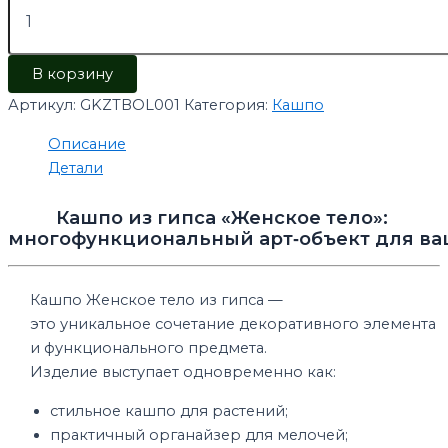
В корзину
Артикул:
GKZTBOL001
Категория:
Кашпо
Описание
Детали
Кашпо из гипса
«Женское
тело»:
многофункциональный
арт‑объект
для
ва
Кашпо Женское
тело из гипса —
это
уникальное
сочетание
декоративного
элемента
и
функционального
предмета.
Изделие
выступает
одновременно
как:
стильное
кашпо
для
растений;
практичный
органайзер
для
мелочей;