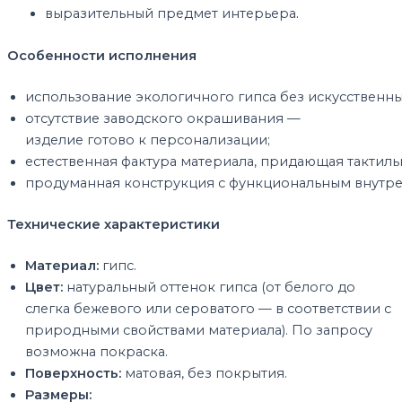
.
выразительный
предмет
интерьера
Особенности
исполнения
использование
экологичного
гипса
без
искусственн
отсутствие
заводского
окрашивания
—
изделие
готово
к
персонализации;
естественная
фактура
материала,
придающая
тактил
продуманная
конструкция
с
функциональным
внутр
Технические
характеристики
Материал:
гипс.
Цвет:
натуральный оттенок гипса (от белого до
слегка бежевого или сероватого — в соответствии с
природными свойствами материала). По запросу
возможна покраска.
Поверхность:
матовая,
без
покрытия.
Размеры: