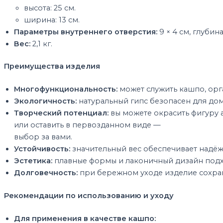
высота:
25
см.
ширина:
13
см.
Параметры
внутреннего
отверстия:
9
× 4
см,
глубин
Вес:
2,1
кг.
Преимущества
изделия
Многофункциональность:
может
служить
кашпо,
орг
Экологичность:
натуральный
гипс
безопасен
для
дом
Творческий
потенциал:
вы
можете
окрасить
фигуру
или
оставить
в
первозданном
виде
—
выбор
за
вами.
Устойчивость:
значительный
вес
обеспечивает
надёж
Эстетика:
плавные
формы
и
лаконичный
дизайн
подх
Долговечность:
при
бережном
уходе
изделие
сохра
Рекомендации
по
использованию
и
уходу
Для
применения
в
качестве
кашпо: