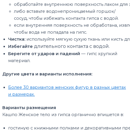
обработайте
внутреннюю
поверхность
лаком
для
либо
вставьте
водонепроницаемый
горшок/
сосуд,
чтобы
избежать
контакта
гипса
с
водой.
если
внутренняя
поверхность
не
обработана,
извл
чтобы
вода
не
попадала
на
гипс.
Чистка:
используйте
мягкую
сухую
ткань
или
кисть
дл
длительного
контакта
с
водой.
Избегайте
Берегите
от
ударов
и
падений
— гипс
хрупкий
материал.
Другие цвета и варианты исполнения:
Более 30 вариантов женских фигур в разных цветах
и размерах.
Варианты
размещения
Кашпо Женское тело из гипса органично
впишется
в:
гостиную
с
книжными
полками
и
декоративными
пре